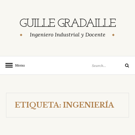
Skip
to
content
GUILLE GRADAILLE
Ingeniero Industrial y Docente
Search
Menu
Search
for:
ETIQUETA:
INGENIERÍA